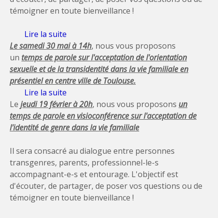
témoigner en toute bienveillance !
Lire la suite
de Prochain temps de parole: 23 avril
Le samedi 30 mai à 14h
, nous vous proposons
un
temps de parole sur l'acceptation de l'orientation
sexuelle et de la transidentité dans la vie familiale en
présentiel en centre ville de Toulouse.
Lire la suite
de Prochain temps de parole 30 mai à
Le
jeudi 19 février
Toulouse
à 20h
, nous vous proposons
un
temps de parole en visioconférence
sur l'acceptation de
l'identité de genre dans la vie familiale
Il sera consacré au dialogue entre personnes
transgenres, parents, professionnel-le-s
accompagnant-e-s et entourage. L'objectif est
d'écouter, de partager, de poser vos questions ou de
témoigner en toute bienveillance !