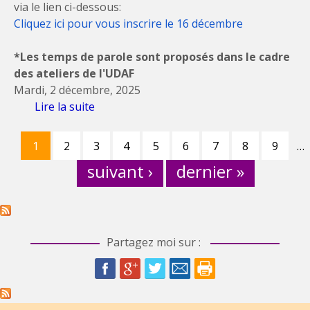
via le lien ci-dessous:
Cliquez ici pour vous inscrire le 16 décembre
*Les temps de parole sont proposés dans le cadre
des ateliers de l'UDAF
Mardi, 2 décembre, 2025
Lire la suite
de Prochain temps de parole le 16
décembre
Pages
1
2
3
4
5
6
7
8
9
…
suivant ›
dernier »
Partagez moi sur :