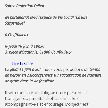
Soirée Projection Débat
en partenariat avec l'Espace de Vie Social "La Rue
Suspendue"
à Couffouleux
le jeudi 18 juin à 18h30
3, place d'Occitanie, 81800 Couffouleux
Lire la suite
de Dans le Tarn le 18 juin: projection
Le
jeudi 11 juin
à 20h
débat à Couffouleux
, nous vous proposons
un temps
de parole en visioconférence
sur l'acceptation de l'identité
de genre dans la vie familiale
Il sera consacré au dialogue entre personnes
transgenres, parents, professionnel-le-s
accompagnant-e-s et entourage. L'objectif est