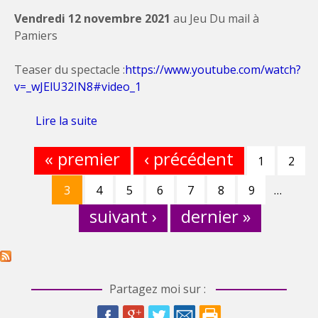
Vendredi 12 novembre 2021
au Jeu Du mail à
Pamiers
Teaser du spectacle :
https://www.youtube.com/watch?
v=_wJElU32IN8#video_1
Lire la suite
de Spectacle musical à Pamiers en Ariège!
« premier
‹ précédent
Pages
1
2
3
4
5
6
7
8
9
…
suivant ›
dernier »
Partagez moi sur :