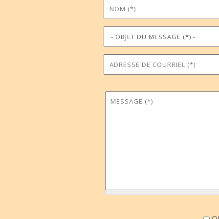
Nom
Prénom
*
Objet du message
Téléphone
*
Adresse de courriel
Commune
*
Message
*
Accord information
OU