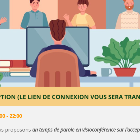
00
-
22:00
ous proposons
un temps de parole en visioconférence
sur l'accep