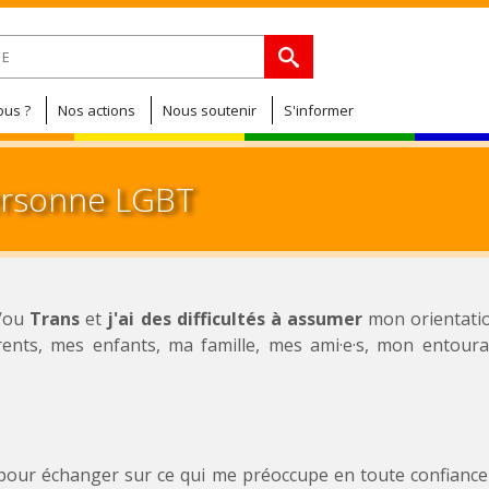
Jump to navigation
de recherche
us ?
Nos actions
Nous soutenir
S'informer
personne LGBT
/ou
Trans
et
j'ai des difficultés à assumer
mon orientatio
nts, mes enfants, ma famille, mes ami·e·s, mon entour
our échanger sur ce qui me préoccupe en toute confiance