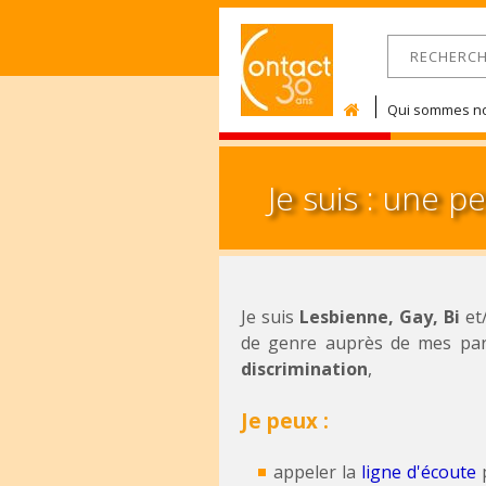
RECHERCHE
Formulaire 
Qui sommes no
Je suis : une 
Je suis
Lesbienne, Gay, Bi
et
de genre auprès de mes pare
discrimination
,
Je peux :
appeler la
ligne d'écoute
p