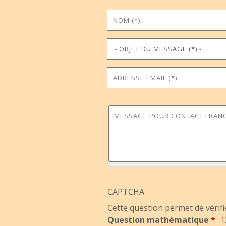
Nom
Prénom
*
Objet du message
Téléphone
*
Adresse Email
Commune
*
Message pour Contact Fran
CAPTCHA
Cette question permet de vérifi
Question mathématique
*
1