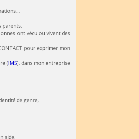
tions...,
s parents,
onnes ont vécu ou vivent des
n CONTACT pour exprimer mon
re (
IMS
), dans mon entreprise
dentité de genre,
n aide,