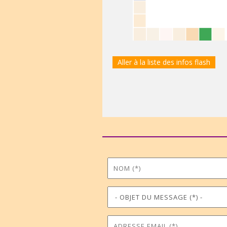
Aller à la liste des infos flash
Nom
Prénom
*
Objet du message
Téléphone
*
Adresse Email
Commune
*