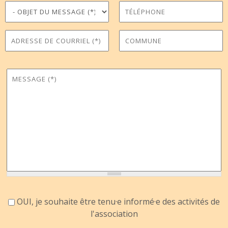
Objet du message
Téléphone
*
Adresse de courriel
Commune
*
Message
*
Accord information
OUI, je souhaite être tenu·e informé·e des activités de
l'association