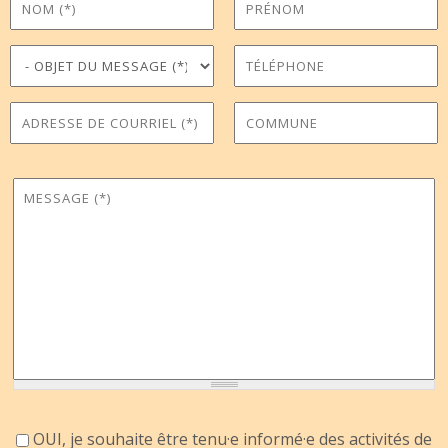
Objet du message
Téléphone
*
Adresse de courriel
Commune
*
Message
*
Accord information
OUI, je souhaite être tenu·e informé·e des activités de