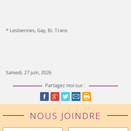
* Lesbiennes, Gay, Bi, Trans
Samedi, 27 juin, 2026
Partagez moi sur :
NOUS JOINDRE
Nom
Prénom
*