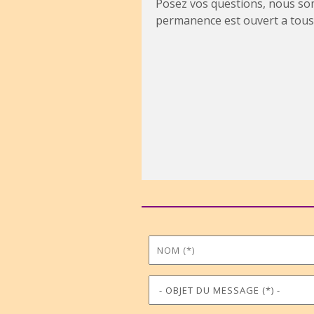
Posez vos questions, nous som
permanence est ouvert a tous 
Nom
Prénom
*
Objet du message
Téléphone
*