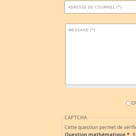
Adresse de courriel
Commune
*
Message
*
Accord information
OU
CAPTCHA
Cette question permet de vérifi
Question mathématique
*
8