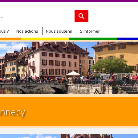
Jump to navigation
de recherche
us ?
Nos actions
Nous soutenir
S'informer
nnecy