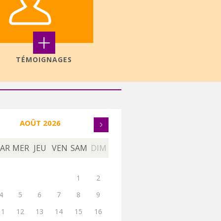
+
TÉMOIGNAGES
AOÛT 2026
AR
MER
JEU
VEN
SAM
DIM
1
2
4
5
6
7
8
9
11
12
13
14
15
16