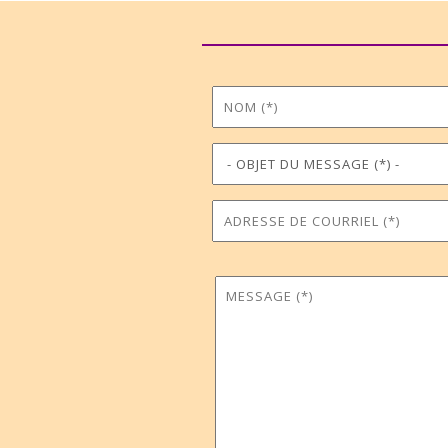
Nom
Prénom
*
Objet du message
Téléphone
*
Adresse de courriel
Commune
*
Message
*