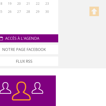
18
19
20
21
22
23
25
26
27
28
29
30
ACCÈS À L'AGENDA
NOTRE PAGE FACEBOOK
FLUX RSS