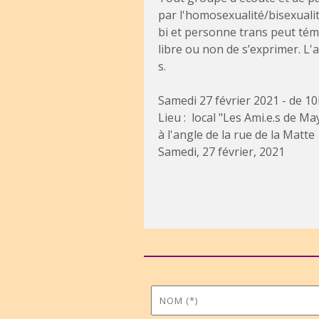
par l'homosexualité/bisexualit
bi et personne trans peut témo
libre ou non de s’exprimer. L'
s.
Samedi 27 février 2021 - de 1
Lieu : local "Les Ami.e.s de M
à l'angle de la rue de la Matte
Samedi, 27 février, 2021
Nom
Prénom
*