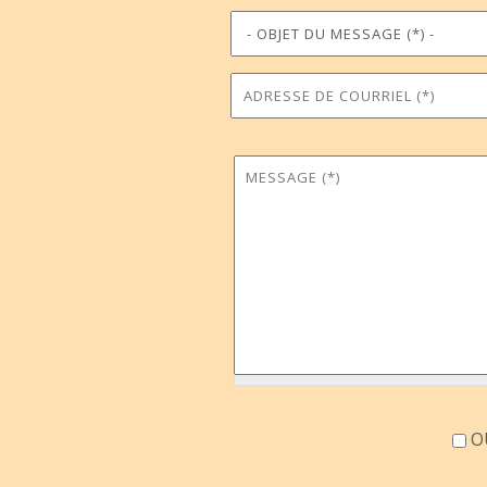
Objet du message
Téléphone
*
Adresse de courriel
Commune
*
Message
*
Accord information
OU