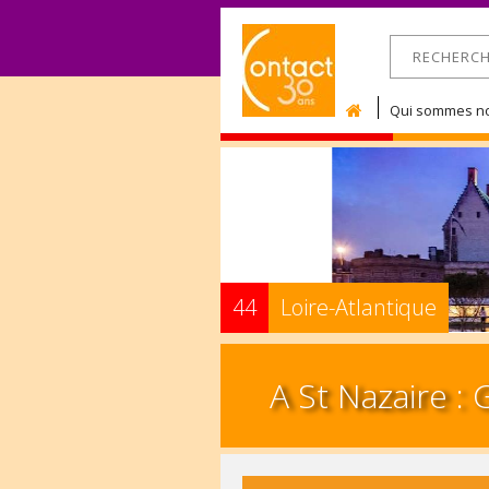
RECHERCHE
Formulaire 
Qui sommes no
44
Loire-Atlantique
A St Nazaire :