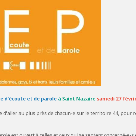
e d'écoute et de parole
à Saint Nazaire
samedi 27 févri
e d'aller au plus près de chacun-e sur le territoire 44, pour
role est ouvert à celles et ceux qui se sentent concerné-e-s