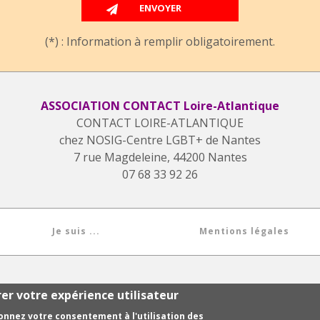
(*) : Information à remplir obligatoirement.
ASSOCIATION CONTACT Loire-Atlantique
CONTACT LOIRE-ATLANTIQUE
chez NOSIG-Centre LGBT+ de Nantes
7 rue Magdeleine, 44200 Nantes
07 68 33 92 26
Je suis ...
Mentions légales
CONTACT FRANCE © 1993-2026. Tous droits réservés.
rer votre expérience utilisateur
Réalisation graphique : Agence de communication
COLOCARTS
Réalisation technique : Commission site Contact France &
ARCHYS
donnez votre consentement à l'utilisation des