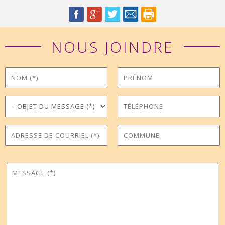
NOUS JOINDRE
Nom
Prénom
*
Objet du message
Téléphone
*
Adresse de courriel
Commune
*
Message
*