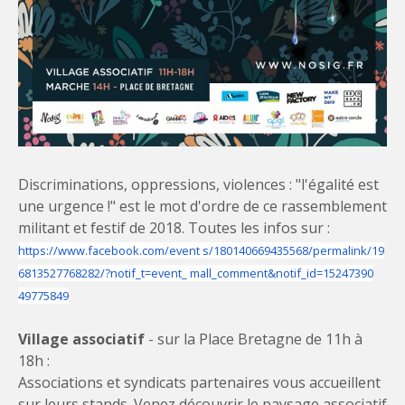
Discriminations, oppressions, violences : "l'égalité est
une urgence !" est le mot d'ordre de ce rassemblement
militant et festif de 2018. Toutes les infos sur :
https://www.facebook.com/event s/180140669435568/permalink/19
6813527768282/?notif_t=event_ mall_comment&notif_id=15247390
49775849
Village associatif
- sur la Place Bretagne de 11h à
18h :
Associations et syndicats partenaires vous accueillent
sur leurs stands. Venez découvrir le paysage associatif