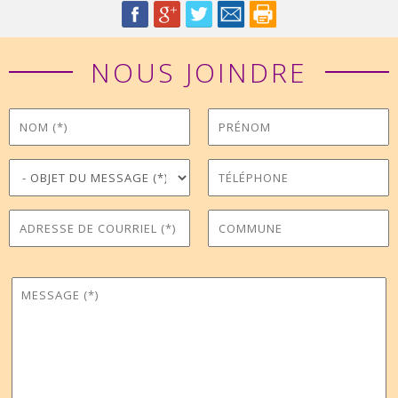
NOUS JOINDRE
Nom
Prénom
*
Objet du message
Téléphone
*
Adresse de courriel
Commune
*
Message
*