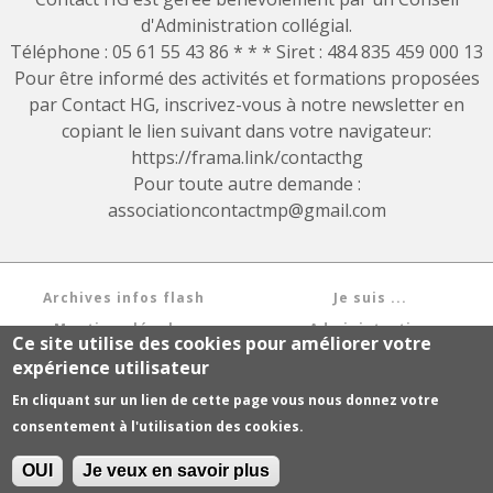
d'Administration collégial.
Téléphone : 05 61 55 43 86 * * * Siret : 484 835 459 000 13
Pour être informé des activités et formations proposées
par Contact HG, inscrivez-vous à notre newsletter en
copiant le lien suivant dans votre navigateur:
https://frama.link/contacthg
Pour toute autre demande :
associationcontactmp@gmail.com
Archives infos flash
Je suis ...
Mentions légales
Administration
Ce site utilise des cookies pour améliorer votre
expérience utilisateur
En cliquant sur un lien de cette page vous nous donnez votre
CONTACT FRANCE © 1993-2026. Tous droits réservés.
consentement à l'utilisation des cookies.
Réalisation graphique : Agence de communication
COLOCARTS
Réalisation technique : Commission site Contact France &
ARCHYS
OUI
Je veux en savoir plus