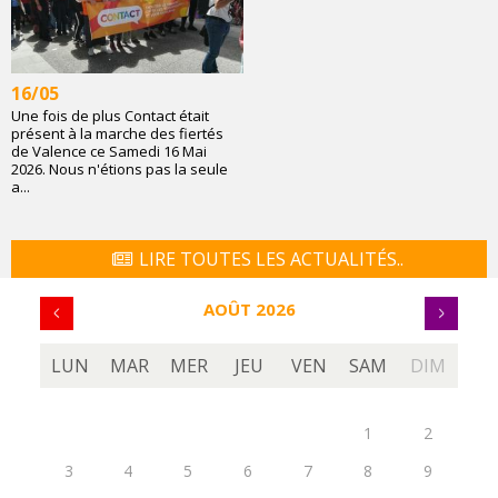
16/05
Une fois de plus Contact était
présent à la marche des fiertés
de Valence ce Samedi 16 Mai
2026. Nous n'étions pas la seule
a...
LIRE TOUTES LES ACTUALITÉS..
AOÛT 2026
LUN
MAR
MER
JEU
VEN
SAM
DIM
1
2
3
4
5
6
7
8
9