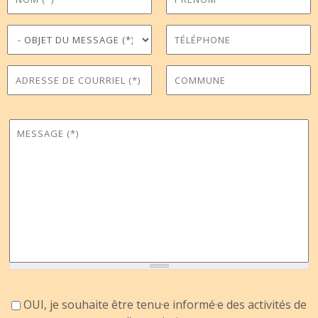
Objet du message
Téléphone
*
Adresse de courriel
Commune
*
Message
*
Accord information
OUI, je souhaite être tenu·e informé·e des activités de