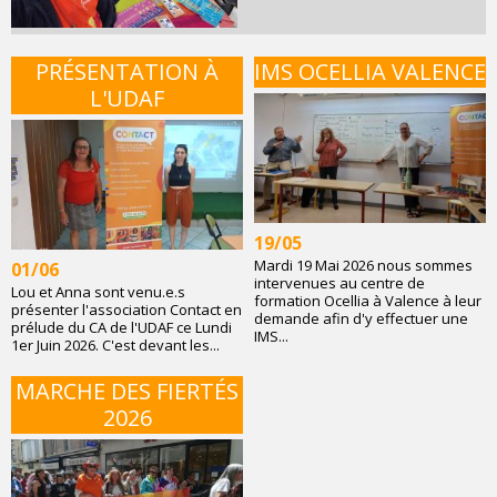
PRÉSENTATION À
IMS OCELLIA VALENCE
L'UDAF
19/05
Mardi 19 Mai 2026 nous sommes
01/06
intervenues au centre de
Lou et Anna sont venu.e.s
formation Ocellia à Valence à leur
présenter l'association Contact en
demande afin d'y effectuer une
prélude du CA de l'UDAF ce Lundi
IMS...
1er Juin 2026. C'est devant les...
MARCHE DES FIERTÉS
2026