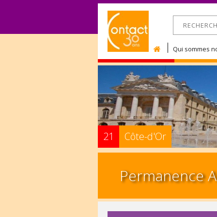
RECHERCHE
Formulaire 
Qui sommes no
21
Côte-d'Or
Permanence Ac