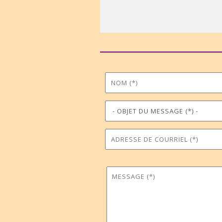
Nom
Prénom
*
Objet du message
Téléphone
*
Adresse de courriel
Commune
*
Message
*