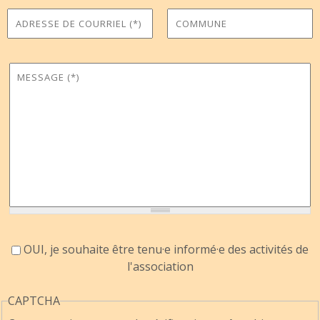
Adresse de courriel
Commune
*
Message
*
Accord information
OUI, je souhaite être tenu·e informé·e des activités de
l'association
CAPTCHA